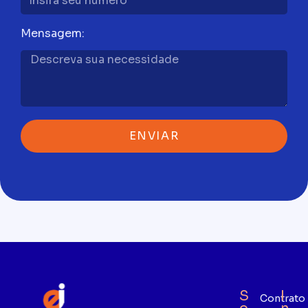
Mensagem:
ENVIAR
S
I
Contrato